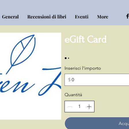
General
Recensioni di libri
Eventi
More
eGift Card
Inserisci l'importo
$
Quantità
Acqu